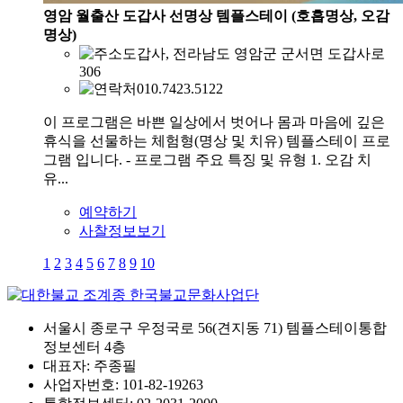
영암 월출산 도갑사 선명상 템플스테이 (호흡명상, 오감
명상)
도갑사, 전라남도 영암군 군서면 도갑사로
306
010.7423.5122
이 프로그램은 바쁜 일상에서 벗어나 몸과 마음에 깊은
휴식을 선물하는 체험형(명상 및 치유) 템플스테이 프로
그램 입니다. - 프로그램 주요 특징 및 유형 1. 오감 치
유...
예약하기
사찰정보보기
1
2
3
4
5
6
7
8
9
10
서울시 종로구 우정국로 56(견지동 71) 템플스테이통합
정보센터 4층
대표자: 주종필
사업자번호: 101-82-19263