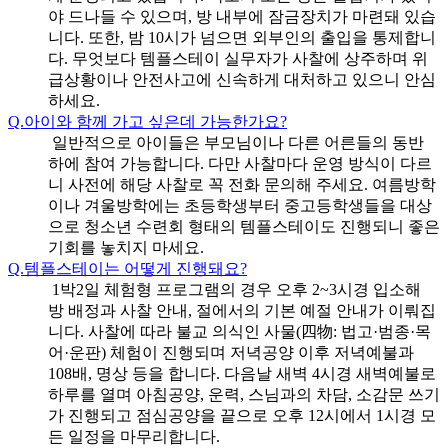
야 드나들 수 있으며, 방 내부에 잠금장치가 마련돼 있습
니다. 또한, 밤 10시가 넘으면 외부인의 출입을 통제합니
다. 무엇보다 템플스테이 실무자가 사찰에 상주하며 위
급상황이나 안전사고에 신속하게 대처하고 있으니 안심
하세요.
Q.
아이와 함께 가고 싶은데 가능한가요?
일반적으로 아이들은 부모님이나 다른 어른들의 동반
하에 참여 가능합니다. 다만 사찰마다 운영 방식이 다르
니 사전에 해당 사찰로 꼭 전화 문의해 주세요. 여름방학
이나 겨울방학에는 초등학생부터 중고등학생들을 대상
으로 청소년 수련회 형태의 템플스테이도 진행되니 좋은
기회를 놓치지 마세요.
Q.
템플스테이는 어떻게 진행돼요?
1박2일 체험형 프로그램의 경우 오후 2~3시경 입소해
방 배정과 사찰 안내, 절에서의 기본 예절 안내가 이뤄집
니다. 사찰에 따라 불교 의식인 사물(四物: 법고·범종·목
어·운판) 체험이 진행되며 저녁공양 이후 저녁예불과
108배, 명상 등을 합니다. 다음날 새벽 4시경 새벽예불로
하루를 열며 아침공양, 운력, 스님과의 차담, 소감문 쓰기
가 진행되고 점심공양을 끝으로 오후 12시에서 1시경 모
든 일정을 마무리합니다.