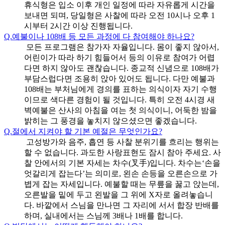
휴식형은 입소 이후 개인 일정에 따라 자유롭게 시간을
보내면 되며, 당일형은 사찰에 따라 오전 10시나 오후 1
시부터 2시간 이상 진행됩니다.
Q.
예불이나 108배 등 모든 과정에 다 참여해야 하나요?
모든 프로그램은 참가자 자율입니다. 몸이 좋지 않아서,
어린이가 따라 하기 힘들어서 등의 이유로 참여가 어렵
다면 하지 않아도 괜찮습니다. 종교적 신념으로 108배가
부담스럽다면 조용히 앉아 있어도 됩니다. 다만 예불과
108배는 부처님에게 경의를 표하는 의식이자 자기 수행
이므로 색다른 경험이 될 것입니다. 특히 오전 4시경 새
벽예불은 산사의 아침을 여는 첫 의식이니, 어둑한 밤을
밝히는 그 풍경을 놓치지 않으셨으면 좋겠습니다.
Q.
절에서 지켜야 할 기본 예절은 무엇인가요?
고성방가와 음주, 흡연 등 사찰 분위기를 흐리는 행위는
할 수 없습니다. 과도한 사랑표현도 잠시 참아 주세요. 사
찰 안에서의 기본 자세는 차수(叉手)입니다. 차수는‘손을
엇갈리게 잡는다’는 의미로, 왼손 손등을 오른손으로 가
볍게 잡는 자세입니다. 예불할 때는 무릎을 꿇고 앉는데,
오른발을 밑에 두고 왼발을 그 위에 X자로 올려놓습니
다. 바깥에서 스님을 만나면 그 자리에 서서 합장 반배를
하며, 실내에서는 스님께 3배나 1배를 합니다.